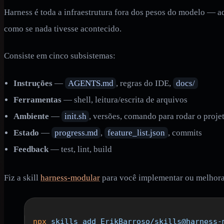
Harness é toda a infraestrutura fora dos pesos do modelo — aq
como se nada tivesse acontecido.
Consiste em cinco subsistemas:
Instruções
—
AGENTS.md
, regras do IDE,
docs/
Ferramentas
— shell, leitura/escrita de arquivos
Ambiente
—
init.sh
, versões, comando para rodar o proje
Estado
—
progress.md
,
feature_list.json
, commits
Feedback
— test, lint, build
Fiz a skill
harness-modular
para você implementar ou melhorar
npx
 skills
 add
 ErikBarroso/skills@harness-