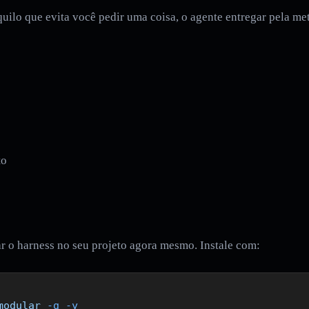
uilo que evita você pedir uma coisa, o agente entregar pela met
to
 o harness no seu projeto agora mesmo. Instale com:
modular
 -g
 -y