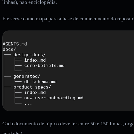
linhas), não enciclopédia.
Ele serve como mapa para a base de conhecimento do repositó
AGENTS.md

docs/

├── design-docs/

│   ├── index.md

│   ├── core-beliefs.md

│   └── ...

├── generated/

│   └── db-schema.md

├── product-specs/

│   ├── index.md

│   ├── new-user-onboarding.md

Cada documento de tópico deve ter entre 50 e 150 linhas, org
verdade.)